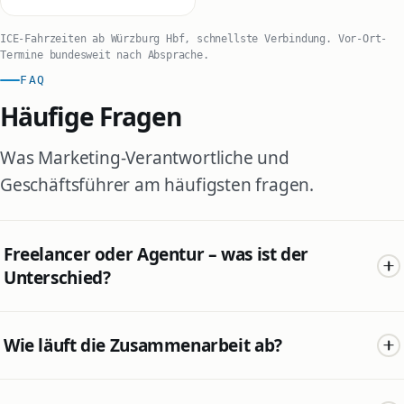
ICE-Fahrzeiten ab Würzburg Hbf, schnellste Verbindung. Vor-Ort-
Termine bundesweit nach Absprache.
FAQ
Häufige Fragen
Was Marketing-Verantwortliche und
Geschäftsführer am häufigsten fragen.
Freelancer oder Agentur – was ist der
Unterschied?
Sie bekommen die Schlagkraft einer Agentur, ohne deren
Wie läuft die Zusammenarbeit ab?
Nachteile: Sie arbeiten direkt mit einem Senior, nicht mit
wechselnden Junioren. Für Spezialthemen hole ich
Wir starten mit einem kostenlosen Erstgespräch. Danach
geprüfte Freelancer aus meinem Netzwerk dazu und