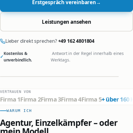
Erstgespräch vereinbaren
→
Leistungen ansehen
Lieber direkt sprechen?
+49 162 4801804
Kostenlos &
Antwort in der Regel innerhalb eines
✓
unverbindlich.
Werktags.
VERTRAUEN VON
Firma 1
Firma 2
Firma 3
Firma 4
Firma 5
+ über 160
WARUM ICH
Agentur, Einzelkämpfer – oder
mein Modell.