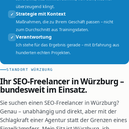
überzeugend klingt.
Strategie mit Kontext
✓
Maßnahmen, die zu Ihrem Geschäft passen – nicht
zum Durchschnitt aus Trainingsdaten.
Verantwortung
✓
Ich stehe für das Ergebnis gerade – mit Erfahrung aus
hunderten echten Projekten.
STANDORT WÜRZBURG
Ihr SEO-Freelancer in Würzburg –
bundesweit im Einsatz.
Sie suchen einen SEO-Freelancer in Würzburg?
Genau – unabhängig und direkt, aber mit der
Schlagkraft einer Agentur statt der Grenzen eines
Einzelkämpfers. Mein Sitz ist Würzburg, ich